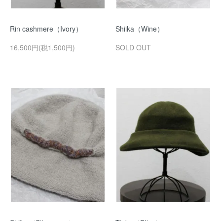
Rin cashmere（Ivory）
Shiika（Wine）
16,500円(税1,500円)
SOLD OUT