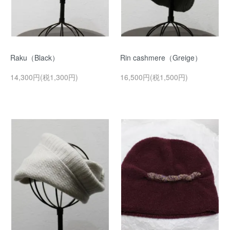
Raku（Black）
Rin cashmere（Greige）
14,300円(税1,300円)
16,500円(税1,500円)