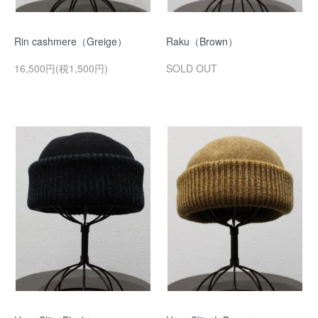
Rin cashmere（Greige）
Raku（Brown）
16,500円(税1,500円)
SOLD OUT